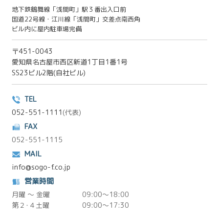
地下鉄鶴舞線「浅間町」駅３番出入口前
国道22号線・江川線「浅間町」交差点南西角
ビル内に屋内駐車場完備
〒451-0043
愛知県名古屋市西区新道1丁目1番1号
SS23ビル2階(自社ビル)
TEL
052-551-1111
(代表)
FAX
052-551-1115
MAIL
info@sogo-f.co.jp
営業時間
月曜 ～ 金曜
09:00～18:00
第２･４土曜
09:00～17:30