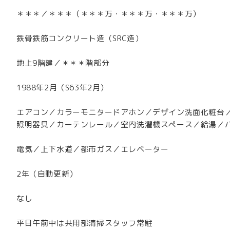
＊＊＊／＊＊＊（＊＊＊万・＊＊＊万・＊＊＊万）
鉄骨鉄筋コンクリート造（SRC造）
地上9階建／＊＊＊階部分
1988年2月（S63年2月）
エアコン／カラーモニタードアホン／デザイン洗面化粧台
照明器具／カーテンレール／室内洗濯機スペース／給湯／バ
電気／上下水道／都市ガス／エレベーター
2年（自動更新）
なし
平日午前中は共用部清掃スタッフ常駐